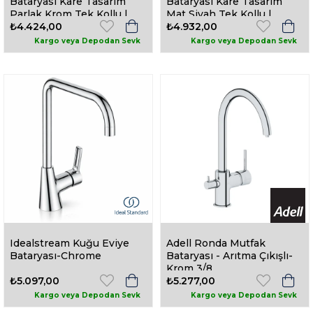
Bataryası Kare Tasarım
Bataryası Kare Tasarım
Parlak Krom Tek Kollu |
Mat Siyah Tek Kollu |
15942331
₺4.424,00
159423324
₺4.932,00
Idealstream Kuğu Eviye
Adell Ronda Mutfak
Bataryası-Chrome
Bataryası - Arıtma Çıkışlı-
Krom 3/8
₺5.097,00
₺5.277,00