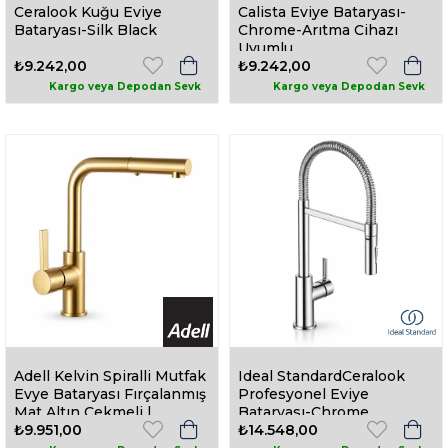
Ceralook Kuğu Eviye
Calista Eviye Bataryası-
Bataryası-Silk Black
Chrome-Arıtma Cihazı
Uyumlu
₺9.242,00
₺9.242,00
Adell Kelvin Spiralli Mutfak
Ideal StandardCeralook
Evye Bataryası Fırçalanmış
Profesyonel Eviye
Mat Altın Çekmeli |
Bataryası-Chrome
157311618
₺9.951,00
₺14.548,00