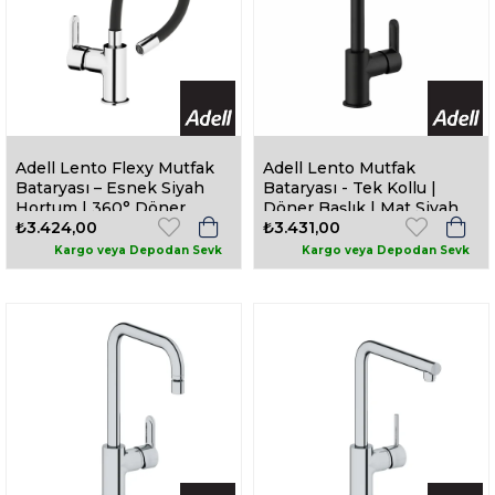
Adell Lento Flexy Mutfak
Adell Lento Mutfak
Bataryası – Esnek Siyah
Bataryası - Tek Kollu |
Hortum | 360° Döner
Döner Başlık | Mat Siyah
Başlık | Parlak Krom Gövde
₺3.424,00
₺3.431,00