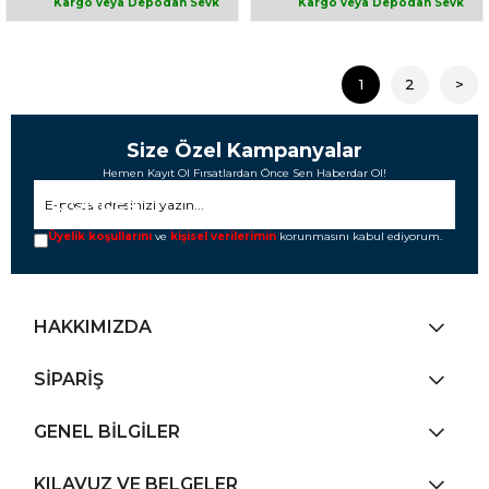
1
2
>
Size Özel Kampanyalar
Hemen Kayıt Ol Fırsatlardan Önce Sen Haberdar Ol!
GÖNDER
Üyelik koşullarını
ve
kişisel verilerimin
korunmasını kabul ediyorum.
HAKKIMIZDA
SİPARİŞ
GENEL BİLGİLER
KILAVUZ VE BELGELER