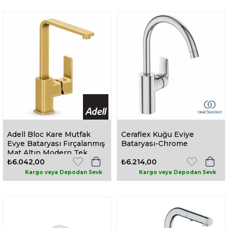
Adell Bloc Kare Mutfak
Ceraflex Kuğu Eviye
Evye Bataryası Fırçalanmış
Bataryası-Chrome
Mat Altın Modern Tek
Kollu | 159423318
₺6.042,00
₺6.214,00