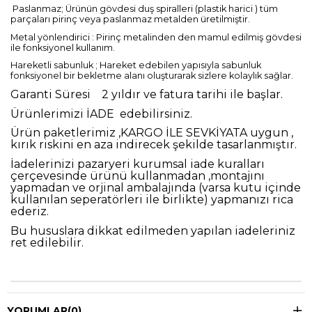
Paslanmaz; Ürünün gövdesi duş spiralleri (plastik harici ) tüm
parçaları pirinç veya paslanmaz metalden üretilmiştir.
Metal yönlendirici : Pirinç metalinden den mamul edilmiş gövdesi
ile fonksiyonel kullanım.
Hareketli sabunluk ; Hareket edebilen yapısıyla sabunluk
fonksiyonel bir bekletme alanı oluşturarak sizlere kolaylık sağlar.
Garanti Süresi
2 yıldır ve fatura tarihi ile başlar.
Ürünlerimizi İADE
edebilirsiniz.
Ürün paketlerimiz ,KARGO İLE SEVKİYATA uygun ,
kırık riskini en aza indirecek şekilde tasarlanmıştır.
İadelerinizi pazaryeri kurumsal iade kuralları
çerçevesinde ürünü kullanmadan ,montajını
yapmadan ve orjinal ambalajında (varsa kutu içinde
kullanılan seperatörleri ile birlikte) yapmanızı rica
ederiz.
Bu hususlara dikkat edilmeden yapılan iadeleriniz
ret edilebilir.
YORUMLAR
(0)