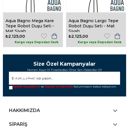
Aqua Bagno Mega Kare
Aqua Bagno Largo Tepe
Tepe Robot Duşu Seti -
Robot Duşu Seti - Mat
Mat Siyah
Siyah
₺2.125,00
₺2.125,00
Size Özel Kampanyalar
Hemen Kayıt Ol Fırsatlardan Önce Sen Haberdar Ol!
GÖNDER
Üyelik koşullarını
ve
kişisel verilerimin
korunmasını kabul ediyorum.
HAKKIMIZDA
SİPARİŞ