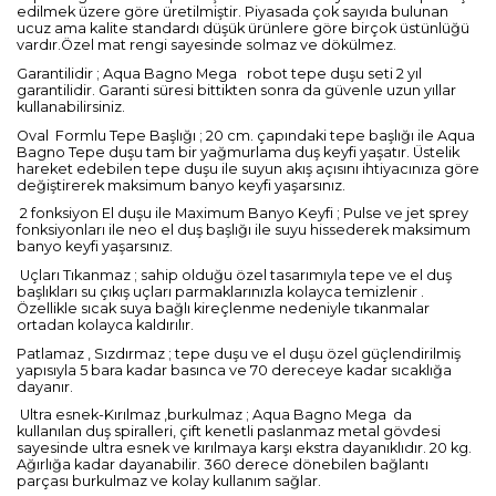
edilmek üzere göre üretilmiştir. Piyasada çok sayıda bulunan
ucuz ama kalite standardı düşük ürünlere göre birçok üstünlüğü
vardır.Özel mat rengi sayesinde solmaz ve dökülmez.
Garantilidir ; Aqua Bagno Mega
robot tepe duşu seti 2 yıl
garantilidir. Garanti süresi bittikten sonra da güvenle uzun yıllar
kullanabilirsiniz.
Oval
Formlu Tepe Başlığı ; 20 cm. çapındaki tepe başlığı ile Aqua
Bagno Tepe duşu tam bir yağmurlama duş keyfi yaşatır. Üstelik
hareket edebilen tepe duşu ile suyun akış açısını ihtiyacınıza göre
değiştirerek maksimum banyo keyfi yaşarsınız.
2 fonksiyon El duşu ile Maximum Banyo Keyfi ; Pulse ve jet sprey
fonksiyonları ile neo el duş başlığı ile suyu hissederek maksimum
banyo keyfi yaşarsınız.
Uçları Tıkanmaz ; sahip olduğu özel tasarımıyla tepe ve el duş
başlıkları su çıkış uçları parmaklarınızla kolayca temizlenir .
Özellikle sıcak suya bağlı kireçlenme nedeniyle tıkanmalar
ortadan kolayca kaldırılır.
Patlamaz , Sızdırmaz ; tepe duşu ve el duşu özel güçlendirilmiş
yapısıyla 5 bara kadar basınca ve 70 dereceye kadar sıcaklığa
dayanır.
Ultra esnek-Kırılmaz ,burkulmaz ; Aqua Bagno Mega
da
kullanılan duş spiralleri, çift kenetli paslanmaz metal gövdesi
sayesinde ultra esnek ve kırılmaya karşı ekstra dayanıklıdır. 20 kg.
Ağırlığa kadar dayanabilir. 360 derece dönebilen bağlantı
parçası burkulmaz ve kolay kullanım sağlar.