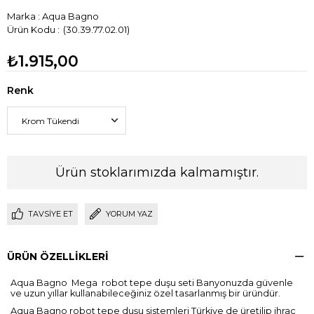
Marka
:
Aqua Bagno
(30.39.77.02.01)
₺1.915,00
Renk
Ürün stoklarımızda kalmamıştır.
TAVSIYE ET
YORUM YAZ
ÜRÜN ÖZELLIKLERI
Aqua Bagno Mega
robot tepe duşu seti Banyonuzda güvenle
ve uzun yıllar kullanabileceğiniz özel tasarlanmış bir üründür.
Aqua Bagno robot tepe duşu sistemleri Türkiye de üretilip ihraç