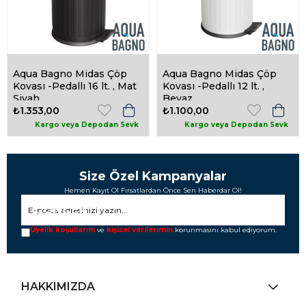
Aqua Bagno Midas Çöp
Aqua Bagno Midas Çöp
Kovası -Pedallı 16 lt. , Mat
Kovası -Pedallı 12 lt. ,
Siyah
Beyaz
₺1.353,00
₺1.100,00
Size Özel Kampanyalar
Hemen Kayıt Ol Fırsatlardan Önce Sen Haberdar Ol!
GÖNDER
Üyelik koşullarını
ve
kişisel verilerimin
korunmasını kabul ediyorum.
HAKKIMIZDA