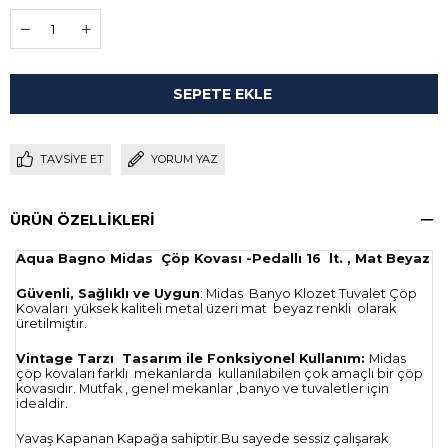
TAVSIYE ET
YORUM YAZ
ÜRÜN ÖZELLIKLERI
Aqua Bagno Midas
Çöp Kovası -Pedallı 16
lt. , Mat Beyaz
Güvenli, Sağlıklı ve Uygun
: Midas
Banyo Klozet Tuvalet Çöp
Kovaları
yüksek kaliteli metal üzeri mat
beyaz renkli
olarak
üretilmiştir.
Vintage Tarzı
Tasarım ile Fonksiyonel Kullanım:
Midas
çöp kovaları farklı
mekanlarda
kullanılabilen çok amaçlı bir çöp
kovasıdır. Mutfak , genel mekanlar ,banyo ve tuvaletler için
idealdir.
Yavaş Kapanan Kapağa sahiptir.Bu sayede sessiz çalışarak