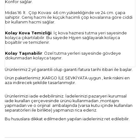
Konfor sağlar.
Midas 16
lt . Çöp Kovası
46 cm yüksekliğinde ve 24 cm. çapa
sahiptir. Geniş hacmi ile küçük hacimli çöp kovalarına göre ciddi
bir kullanım hacmi sağlar.
Kolay Kova Temizliği
: İç kova haznesi tutma yeri sayesinde
kolayca çıkartılabilir. Bu sayede Hijyen sağlayarak kolayca
boşaltılır ve temizlenir.
Kolay Taşınabilir
: Özel tutma yerleri sayesinde gövdeye
dokunmadan kolayca taşınır.
Ürünlerimiz 2 yıl garantili olup garanti fatura tarihi itibari ile başlar.
Ürün paketlerimiz ,KARGO İLE SEVKİYATA uygun , kırık riskini en
aza indirecek şekilde tasarlanmıştır.
Ürünlerimizi iade edebilirsiniz. İadelerinizi pazaryeri kurumsal
iade kuralları çerçevesinde ürünü kullanmadan ,montajını
yapmadan ve o orijinal
ambalajında (varsa kutu içinde kullanılan
separatörleri ile birlikte) yapmanızı rica ederiz.
Bu hususlara dikkat edilmeden yapılan iadeleriniz ret edilebilir.