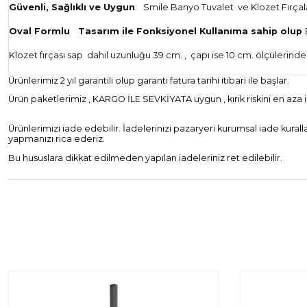
Güvenli, Sağlıklı ve Uygun
:
Smile Banyo Tuvalet
ve Klozet Fırçal
Oval Formlu
Tasarım ile Fonksiyonel Kullanıma sahip olup
Klozet fırçası sap
dahil uzunluğu 39 cm. ,
çapı ise 10 cm. ölçülerinde
Ürünlerimiz 2 yıl garantili olup garanti fatura tarihi itibari ile başlar.
Ürün paketlerimiz , KARGO İLE SEVKİYATA uygun , kırık riskini en aza i
Ürünlerimizi iade edebilir. İadelerinizi pazaryeri kurumsal iade kural
yapmanızı rica ederiz.
Bu hususlara dikkat edilmeden yapılan iadeleriniz ret edilebilir.