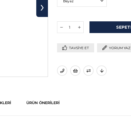
›
TAVSIYE ET
YORUM YAZ
KLERI
ÜRÜN ÖNERILERI