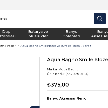
Duş
Batarya ve
Banyo
Bany
istemleri
Musluklar
Dolapları
Aksesuar
zet Fırçaları
Aqua Bagno Smile Klozet ve Tuvalet Fırçası , Beyaz
Aqua Bagno Smile Klozet 
Marka
:
Aqua Bagno
(35.20.55.01.04)
₺375,00
Banyo Aksesuar Renk