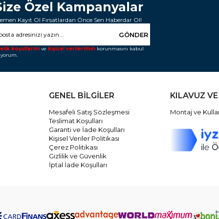
Size Özel Kampanyalar
emen Kayıt Ol Fırsatlardan Önce Sen Haberdar Ol!
GÖNDER
elik koşullarını
ve
kişisel verilerimin
korunmasını kabul
iyorum.
GENEL BİLGİLER
KILAVUZ VE
Mesafeli Satış Sözleşmesi
Montaj ve Kulla
Teslimat Koşulları
Garanti ve İade Koşulları
Kişisel Veriler Politikası
Çerez Politikası
Gizlilik ve Güvenlik
İptal İade Koşulları