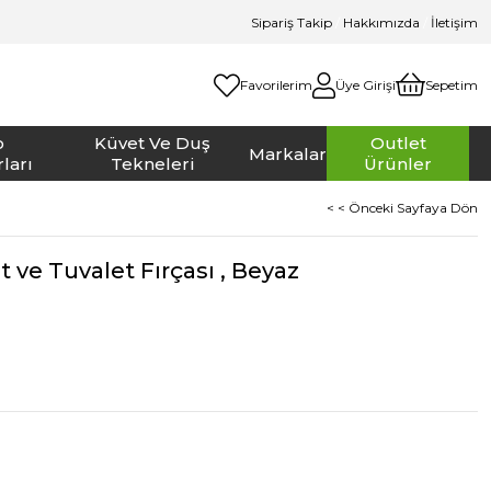
Sipariş Takip
/
Hakkımızda
/
İletişim
Favorilerim
Üye Girişi
Sepetim
o
Küvet Ve Duş
Outlet
Markalar
ları
Tekneleri
Ürünler
< < Önceki Sayfaya Dön
ve Tuvalet Fırçası , Beyaz