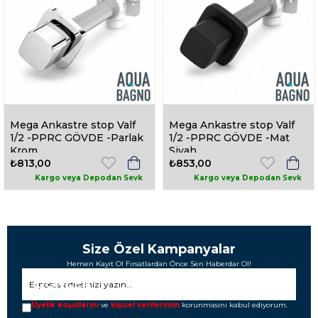
Mega Ankastre stop Valf
Mega Ankastre stop Valf
1/2 -PPRC GÖVDE -Parlak
1/2 -PPRC GÖVDE -Mat
Krom
Siyah
₺813,00
₺853,00
Size Özel Kampanyalar
Hemen Kayıt Ol Fırsatlardan Önce Sen Haberdar Ol!
GÖNDER
Üyelik koşullarını
ve
kişisel verilerimin
korunmasını kabul ediyorum.